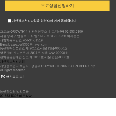
개인정보처리방침을 읽었으며 이에 동의합니다.
그로스(GROWTH)심리과학연구소
ㅣ 고객센터
02.553.5306
서울 송파구 법원로 114, 엠스테이트 에이-903호 이지논문
사업자등록번호 704-34-01519
E-mail: ezpaper5306@naver.com
통신판매신고번호 제 2011호-서울 강남-00000호
방문판매 신고번호 제 2011호-서울 강남-00000호
전화권유판매업 신고 제 2011호-서울 강남-0000호
개인정보처리방침
개인정보관리 책임자 : 정필우
COPYRIGHT 2002 BY EZPAPER Corp.
All rights reserved.
PC 버전으로 보기
논문컨설팅 법인그룹
02-553-5306 빠른상담